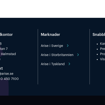
kontor
Marknader
Snabbl
AB
Kar
Arise i Sverige
tan 7
Pr
 Halmstad
Pro
Arise i Storbritannien
e
Vis
Arise i Tyskland
kt
@arise.se
 10 450 7100