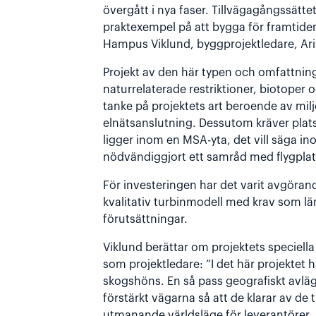
övergått i nya faser. Tillvägagångssättet
praktexempel på att bygga för framtiden
Hampus Viklund, byggprojektledare, Ari
Projekt av den här typen och omfattning
naturrelaterade restriktioner, biotoper
tanke på projektets art beroende av milj
elnätsanslutning. Dessutom kräver plats
ligger inom en MSA-yta, det vill säga in
nödvändiggjort ett samråd med flygplat
För investeringen har det varit avgörand
kvalitativ turbinmodell med krav som l
förutsättningar.
Viklund berättar om projektets speciell
som projektledare: ”I det här projektet 
skogshöns. En så pass geografiskt avlägs
förstärkt vägarna så att de klarar av de
utmanande världsläge för leverantörer, me