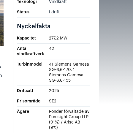
Teknologi
Vindkraft
Status
I drift
Nyckelfakta
Kapacitet
277,2 MW
Antal
42
vindkraftverk
Turbinmodell
41 Siemens Gamesa
7
SG-6,6-170, 1
Siemens Gamesa
n
SG-6,6-155
Driftsatt
2025
Prisområde
SE2
Ägare
Fonder förvaltade av
Foresight Group LLP
(91%) / Arise AB
(9%)