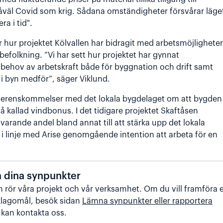
väl Covid som krig. Sådana omständigheter försvårar läge
ra i tid".
r hur projektet Kölvallen har bidragit med arbetsmöjligheter
befolkning. ”Vi har sett hur projektet har gynnat
 behov av arbetskraft både för byggnation och drift samt
i byn medför”, säger Viklund.
 överenskommelser med det lokala bygdelaget om att bygden
så kallad vindbonus. I det tidigare projektet Skaftåsen
rande andel bland annat till att stärka upp det lokala
i linje med Arise genomgående intention att arbeta för en
a dina synpunkter
 rör våra projekt och vår verksamhet. Om du vill framföra 
 klagomål, besök sidan
Lämna synpunkter eller rapportera
kan kontakta oss.