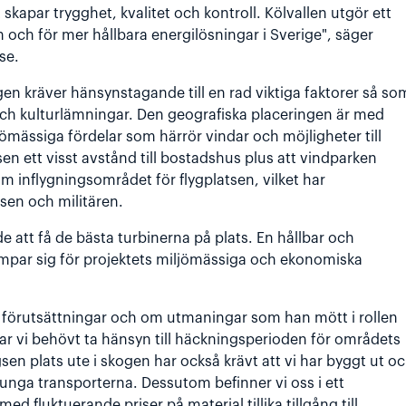
 skapar trygghet, kvalitet och kontroll. Kölvallen utgör ett
 och för mer hållbara energilösningar i Sverige", säger
se.
en kräver hänsynstagande till en rad viktiga faktorer så so
 och kulturlämningar. Den geografiska placeringen är med
ömässiga fördelar som härrör vindar och möjligheter till
en ett visst avstånd till bostadshus plus att vindparken
om inflygningsområdet för flygplatsen, vilket har
sen och militären.
e att få de bästa turbinerna på plats. En hållbar och
ämpar sig för projektets miljömässiga och ekonomiska
a förutsättningar och om utmaningar som han mött i rollen
har vi behövt ta hänsyn till häckningsperioden för områdets
en plats ute i skogen har också krävt att vi har byggt ut o
 tunga transporterna. Dessutom befinner vi oss i ett
d fluktuerande priser på material tillika tillgång till