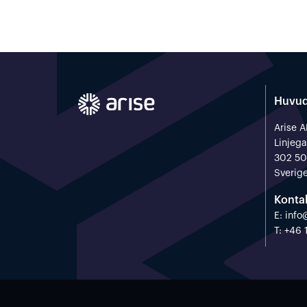
Huvud
Arise 
Linjega
302 50
Sverig
Konta
E:
info
T: +46