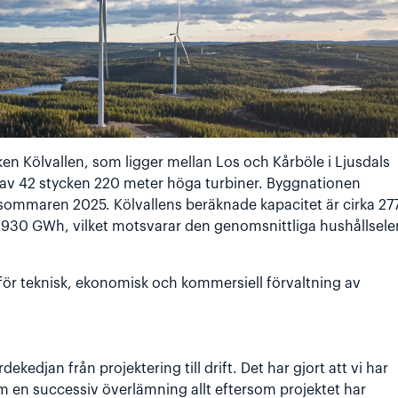
ken Kölvallen, som ligger mellan Los och Kårböle i Ljusdals
v 42 stycken 220 meter höga turbiner. Byggnationen
ommaren 2025. Kölvallens beräknade kapacitet är cirka 27
30 GWh, vilket motsvarar den genomsnittliga hushållsele
 för teknisk, ekonomisk och kommersiell förvaltning av
n
rdekedjan från projektering till drift. Det har gjort att vi har
m en successiv överlämning allt eftersom projektet har