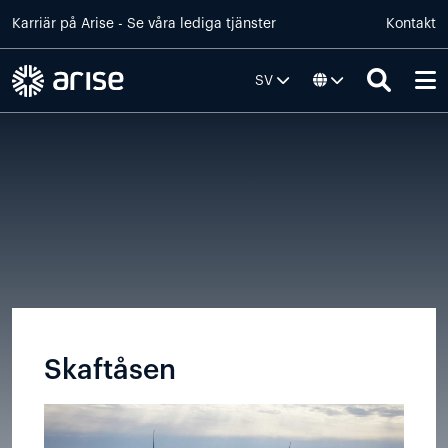
Skip to main content
Karriär på
Arise
- Se våra lediga tjänster
Kontakt
SV
Default
Skaftåsen